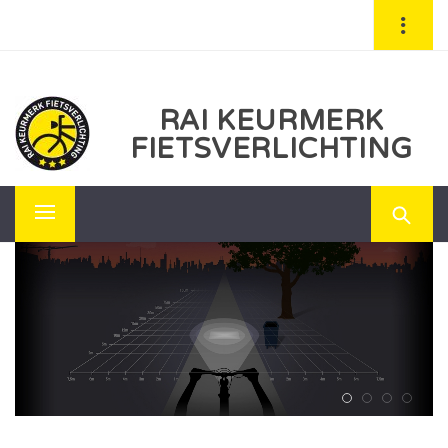
Skip
to
content
RAI KEURMERK
FIETSVERLICHTING
Primary
Menu